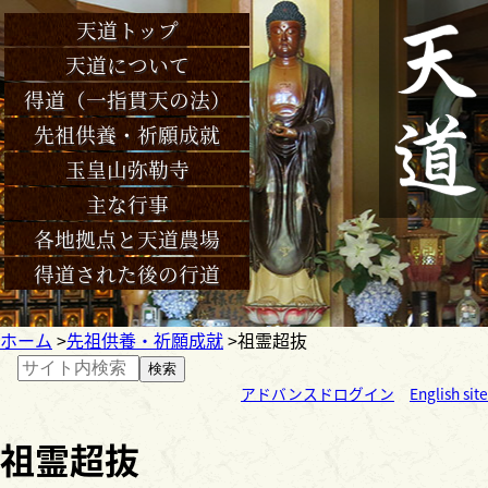
天道トップ
天道について
得道（一指貫天の法）
先祖供養・祈願成就
玉皇山弥勒寺
主な行事
各地拠点と天道農場
得道された後の行道
ホーム
先祖供養・祈願成就
祖霊超抜
検索
アドバンスドログイン
English site
祖霊超抜